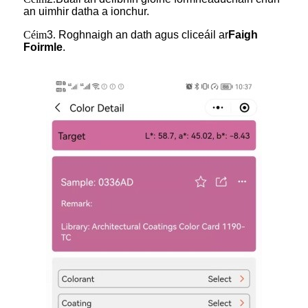
an uimhir datha a ionchur.
Céim
3
.
Roghnaigh an dath agus cliceáil ar
Faigh
Foirmle
.