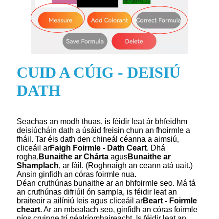
CUID A CÚIG - DEISIÚ
DATH
Seachas an modh thuas, is féidir leat ár bhfeidhm
deisiúcháin dath a úsáid freisin chun an fhoirmle a
fháil. Tar éis dath den chineál céanna a aimsiú,
cliceáil ar
Faigh Foirmle - Dath Ceart
. Dhá
rogha,
Bunaithe ar Chárta
agus
Bunaithe ar
Shamplach
, ar fáil. (Roghnaigh an ceann atá uait.)
Ansin ginfidh an córas foirmle nua.
Déan cruthúnas bunaithe ar an bhfoirmle seo. Má tá
an cruthúnas difriúil ón sampla, is féidir leat an
braiteoir a ailíniú leis agus cliceáil ar
Beart - Foirmle
cheart
. Ar an mbealach seo, ginfidh an córas foirmle
níos cruinne trí néalríomhaireacht. Is féidir leat an