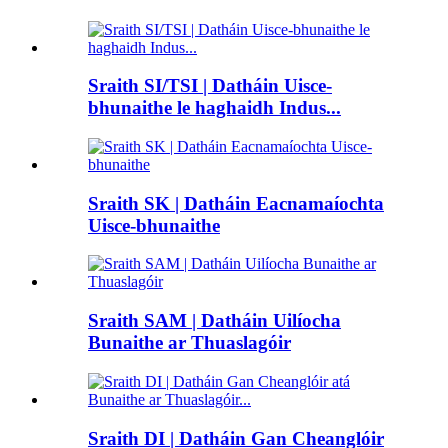
Sraith SI/TSI | Datháin Uisce-
bhunaithe le haghaidh Indus...
Sraith SK | Datháin Eacnamaíochta
Uisce-bhunaithe
Sraith SAM | Datháin Uilíocha
Bunaithe ar Thuaslagóir
Sraith DI | Datháin Gan Cheanglóir