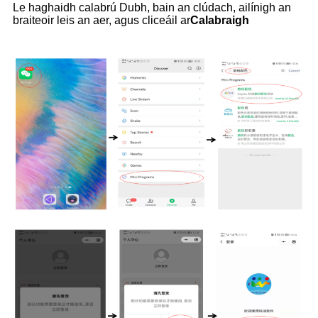
Le haghaidh calabrú Dubh, bain an clúdach, ailínigh an
braiteoir leis an aer, agus cliceáil ar
Calabraigh