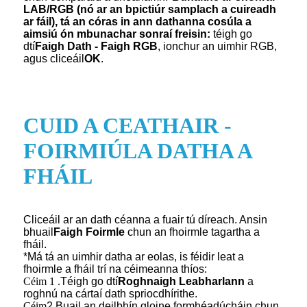
LAB/RGB (nó ar an bpictiúr samplach a cuireadh
ar fáil), tá an córas in ann dathanna cosúla a
aimsiú ón mbunachar sonraí freisin:
téigh go
dtí
Faigh Dath - Faigh RGB
, ionchur an uimhir RGB,
agus cliceáil
OK
.
CUID A CEATHAIR -
FOIRMIÚLA DATHA A
FHÁIL
Cliceáil ar an dath céanna a fuair tú díreach. Ansin
bhuail
Faigh Foirmle
chun an fhoirmle tagartha a
fháil.
*Má tá an uimhir datha ar eolas, is féidir leat a
fhoirmle a fháil trí na céimeanna thíos:
Céim 1 .
Téigh go dtí
Roghnaigh Leabharlann
a
roghnú na cártaí dath spriocdhírithe.
Céim
2
.
Buail an deilbhín gloine formhéadúcháin chun