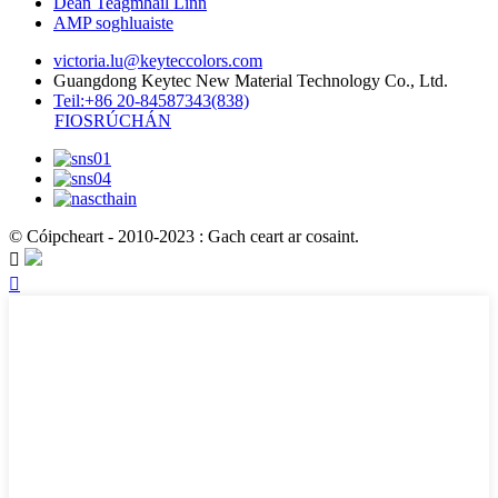
Déan Teagmháil Linn
AMP soghluaiste
victoria.lu@keyteccolors.com
Guangdong Keytec New Material Technology Co., Ltd.
Teil:+86 20-84587343(838)
FIOSRÚCHÁN
© Cóipcheart - 2010-2023 : Gach ceart ar cosaint.

