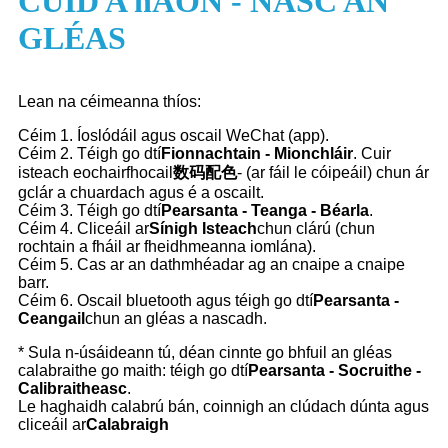
CUID A hAON - NASC AN
GLÉAS
Lean na céimeanna thíos:
Céim 1. Íoslódáil agus oscail WeChat (app).
Céim 2. Téigh go dtí
Fionnachtain - Mionchláir
. Cuir
isteach eochairfhocail
数码配色
- (ar fáil le cóipeáil) chun ár
gclár a chuardach agus é a oscailt.
Céim 3. Téigh go dtí
Pearsanta - Teanga - Béarla
.
Céim 4. Cliceáil ar
Sínigh Isteach
chun clárú (chun
rochtain a fháil ar fheidhmeanna iomlána).
Céim 5. Cas ar an dathmhéadar ag an cnaipe a cnaipe
barr.
Céim 6. Oscail bluetooth agus téigh go dtí
Pearsanta -
Ceangail
chun an gléas a nascadh.
* Sula n-úsáideann tú, déan cinnte go bhfuil an gléas
calabraithe go maith: téigh go dtí
Pearsanta - Socruithe -
Calib
r
aitheasc
.
Le haghaidh calabrú bán, coinnigh an clúdach dúnta agus
cliceáil ar
Calabraigh