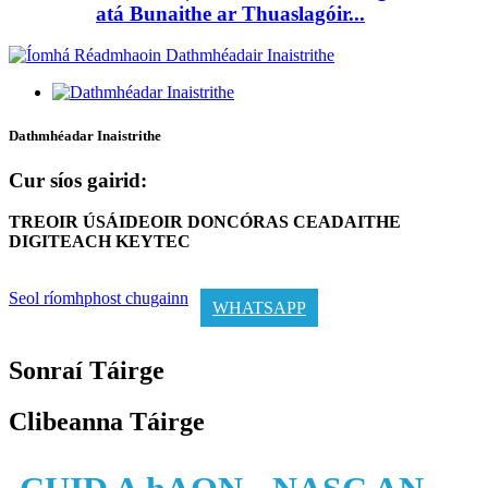
atá Bunaithe ar Thuaslagóir...
Dathmhéadar Inaistrithe
Cur síos gairid:
TREOIR ÚSÁIDEOIR DON
CÓRAS CEADAITHE
DIGITEACH KEYTEC
Seol ríomhphost chugainn
WHATSAPP
Sonraí Táirge
Clibeanna Táirge