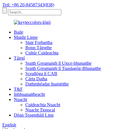
Teil: +86 20-84587343(838)
Baile
Maidir Linne
Stair Forbartha
Bonn Táirgthe
Cultúr Cuideachta
Táirgí
Sraith Greamaigh lí Uisce-bhunaithe
Sraith Greamaigh lí Tuaslagóir-Bhunaithe
Sceallóga lí CAB
Cárta Datha
Dathmhéadar Inaistrithe
T&F
Inbhuanaitheacht
Nuacht
Cuideachta Nuacht
Nuacht Tionscal
Déan Teagmháil Linn
English