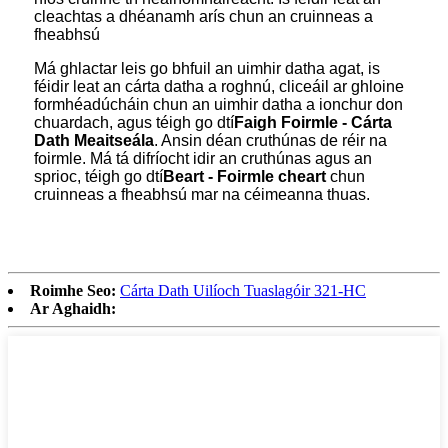
cleachtas a dhéanamh arís chun an cruinneas a
fheabhsú
Má ghlactar leis go bhfuil an uimhir datha agat, is
féidir leat an cárta datha a roghnú, cliceáil ar ghloine
formhéadúcháin chun an uimhir datha a ionchur don
chuardach, agus téigh go dtí
Faigh Foirmle - Cárta
Dath Meaitseála
. Ansin déan cruthúnas de réir na
foirmle. Má tá difríocht idir an cruthúnas agus an
sprioc, téigh go dtí
Beart - Foirmle cheart
chun
cruinneas a fheabhsú mar na céimeanna thuas.
Roimhe Seo:
Cárta Dath Uilíoch Tuaslagóir 321-HC
Ar Aghaidh: