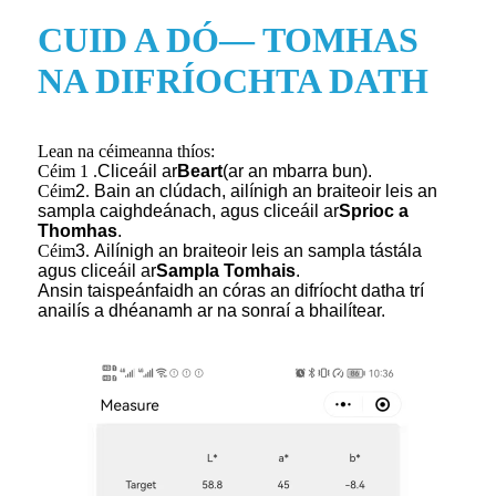
CUID A DÓ— TOMHAS
NA DIFRÍOCHTA DATH
Lean na céimeanna thíos:
Céim 1 .
Cliceáil ar
Beart
(ar an mbarra bun).
Céim
2
.
Bain an clúdach, ailínigh an braiteoir leis an
sampla caighdeánach, agus cliceáil ar
Sprioc a
Thomhas
.
Céim
3
.
Ailínigh an braiteoir leis an sampla tástála
agus cliceáil ar
Sampla Tomhais
.
Ansin taispeánfaidh an córas an difríocht datha trí
anailís a dhéanamh ar na sonraí a bhailítear.