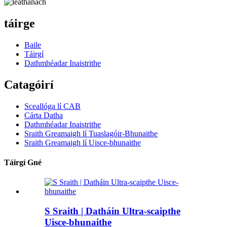
táirge
Baile
Táirgí
Dathmhéadar Inaistrithe
Catagóirí
Sceallóga lí CAB
Cárta Datha
Dathmhéadar Inaistrithe
Sraith Greamaigh lí Tuaslagóir-Bhunaithe
Sraith Greamaigh lí Uisce-bhunaithe
Táirgí Gné
S Sraith | Datháin Ultra-scaipthe
Uisce-bhunaithe