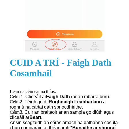
CUID A TRÍ - Faigh Dath
Cosamhail
Lean na céimeanna thíos:
Céim 1 .
Cliceáil ar
Faigh Dath
(ar an mbarra bun).
Céim
2
.
Téigh go dtí
Roghnaigh Leabharlann
a
roghnú na cártaí dath spriocdhírithe.
Céim
3
.
Cuir an braiteoir ar an sampla go dlúth agus
cliceáil ar
Beart
.
Ansin scagfaidh an córas amach na dathanna cosúla
chun comparáid a dhéanamh.
*Bunaithe ar shonraí