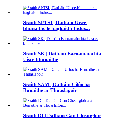
Sraith SI/TSI | Datháin Uisce-
bhunaithe le haghaidh Indus...
Sraith SK | Datháin Eacnamaíochta
Uisce-bhunaithe
Sraith SAM | Datháin Uilíocha
Bunaithe ar Thuaslagóir
Sraith DI | Datháin Gan Cheanglóir