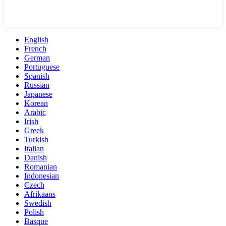
English
French
German
Portuguese
Spanish
Russian
Japanese
Korean
Arabic
Irish
Greek
Turkish
Italian
Danish
Romanian
Indonesian
Czech
Afrikaans
Swedish
Polish
Basque