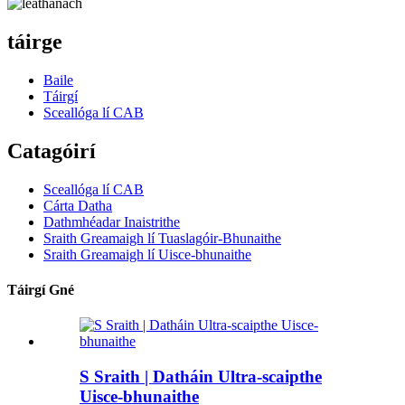
táirge
Baile
Táirgí
Sceallóga lí CAB
Catagóirí
Sceallóga lí CAB
Cárta Datha
Dathmhéadar Inaistrithe
Sraith Greamaigh lí Tuaslagóir-Bhunaithe
Sraith Greamaigh lí Uisce-bhunaithe
Táirgí Gné
S Sraith | Datháin Ultra-scaipthe
Uisce-bhunaithe