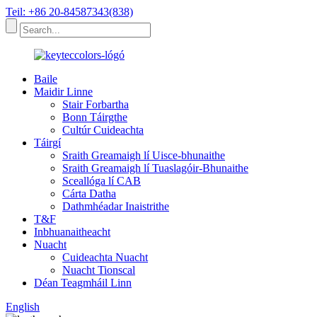
Teil: +86 20-84587343(838)
Baile
Maidir Linne
Stair Forbartha
Bonn Táirgthe
Cultúr Cuideachta
Táirgí
Sraith Greamaigh lí Uisce-bhunaithe
Sraith Greamaigh lí Tuaslagóir-Bhunaithe
Sceallóga lí CAB
Cárta Datha
Dathmhéadar Inaistrithe
T&F
Inbhuanaitheacht
Nuacht
Cuideachta Nuacht
Nuacht Tionscal
Déan Teagmháil Linn
English