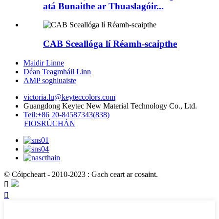
atá Bunaithe ar Thuaslagóir...
CAB Sceallóga lí Réamh-scaipthe
Maidir Linne
Déan Teagmháil Linn
AMP soghluaiste
victoria.lu@keyteccolors.com
Guangdong Keytec New Material Technology Co., Ltd.
Teil:+86 20-84587343(838)
FIOSRÚCHÁN
© Cóipcheart - 2010-2023 : Gach ceart ar cosaint.

