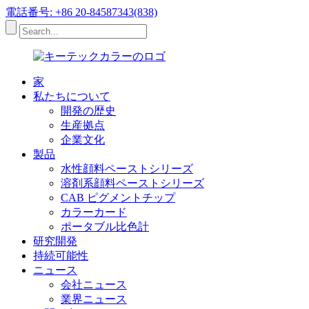
電話番号: +86 20-84587343(838)
家
私たちについて
開発の歴史
生産拠点
企業文化
製品
水性顔料ペーストシリーズ
溶剤系顔料ペーストシリーズ
CAB ピグメントチップ
カラーカード
ポータブル比色計
研究開発
持続可能性
ニュース
会社ニュース
業界ニュース