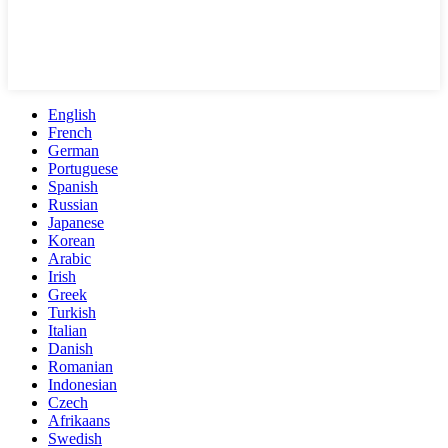
English
French
German
Portuguese
Spanish
Russian
Japanese
Korean
Arabic
Irish
Greek
Turkish
Italian
Danish
Romanian
Indonesian
Czech
Afrikaans
Swedish