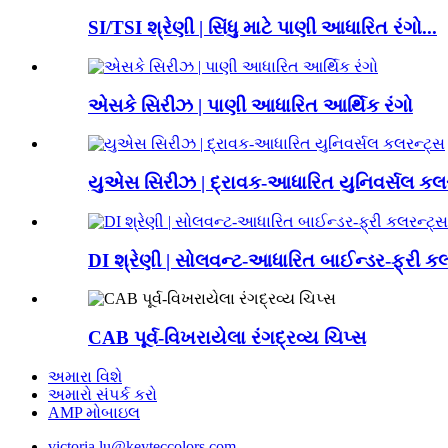
SI/TSI શ્રેણી | સિંધુ માટે પાણી આધારિત રંગો...
એસકે સિરીઝ | પાણી આધારિત આર્થિક રંગો
યુએસ સિરીઝ | દ્રાવક-આધારિત યુનિવર્સલ કલર
DI શ્રેણી | સોલવન્ટ-આધારિત બાઈન્ડર-ફ્રી કલર
CAB પૂર્વ-વિખરાયેલા રંગદ્રવ્ય ચિપ્સ
અમારા વિશે
અમારો સંપર્ક કરો
AMP મોબાઇલ
victoria.lu@keyteccolors.com