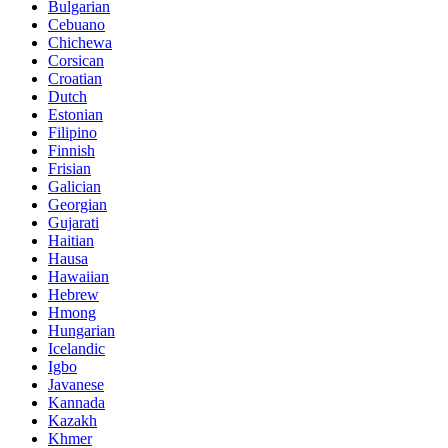
Bulgarian
Cebuano
Chichewa
Corsican
Croatian
Dutch
Estonian
Filipino
Finnish
Frisian
Galician
Georgian
Gujarati
Haitian
Hausa
Hawaiian
Hebrew
Hmong
Hungarian
Icelandic
Igbo
Javanese
Kannada
Kazakh
Khmer