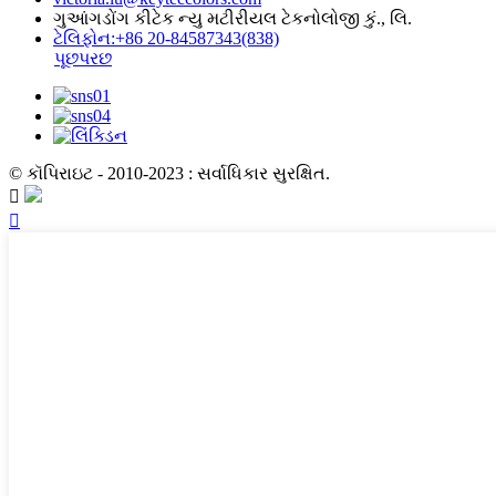
ગુઆંગડોંગ કીટેક ન્યુ મટીરીયલ ટેકનોલોજી કું., લિ.
ટેલિફોન:+86 20-84587343(838)
પૂછપરછ
© કૉપિરાઇટ - 2010-2023 : સર્વાધિકાર સુરક્ષિત.

