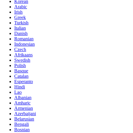
Korean
Arabic
Irish
Greek
Turkish
Italian
Danish
Romanian
Indonesian
Czech
Afrikaans
Swedish
Polish
Basque
Catalan
Esperanto
Hindi
Lao
Albanian
Amharic
Armenian
Azerbaijani
Belarusian
Bengali
Bosnian