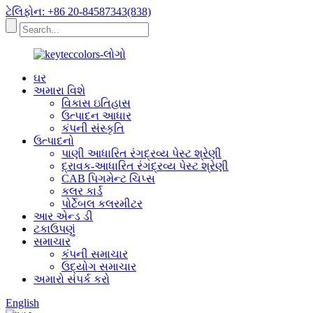
ટેલિફોન: +86 20-84587343(838)
ઘર
અમારા વિશે
વિકાસ ઇતિહાસ
ઉત્પાદન આધાર
કંપની સંસ્કૃતિ
ઉત્પાદનો
પાણી આધારિત રંગદ્રવ્ય પેસ્ટ શ્રેણી
દ્રાવક-આધારિત રંગદ્રવ્ય પેસ્ટ શ્રેણી
CAB પિગમેન્ટ ચિપ્સ
કલર કાર્ડ
પોર્ટેબલ કલરમીટર
આર એન્ડ ડી
ટકાઉપણું
સમાચાર
કંપની સમાચાર
ઉદ્યોગ સમાચાર
અમારો સંપર્ક કરો
English