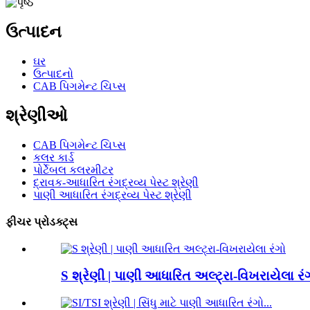
ઉત્પાદન
ઘર
ઉત્પાદનો
CAB પિગમેન્ટ ચિપ્સ
શ્રેણીઓ
CAB પિગમેન્ટ ચિપ્સ
કલર કાર્ડ
પોર્ટેબલ કલરમીટર
દ્રાવક-આધારિત રંગદ્રવ્ય પેસ્ટ શ્રેણી
પાણી આધારિત રંગદ્રવ્ય પેસ્ટ શ્રેણી
ફીચર પ્રોડક્ટ્સ
S શ્રેણી | પાણી આધારિત અલ્ટ્રા-વિખરાયેલા રં