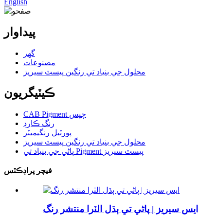
English
پيداوار
گهر
مصنوعات
محلول جي بنياد تي رنگين پيسٽ سيريز
ڪيٽيگريون
CAB Pigment چپس
رنگ ڪارڊ
پورٽبل رنگيميٽر
محلول جي بنياد تي رنگين پيسٽ سيريز
پاڻي جي بنياد تي Pigment پيسٽ سيريز
فيچر پراڊڪٽس
ايس سيريز | پاڻي تي ٻڌل الٽرا منتشر رنگ