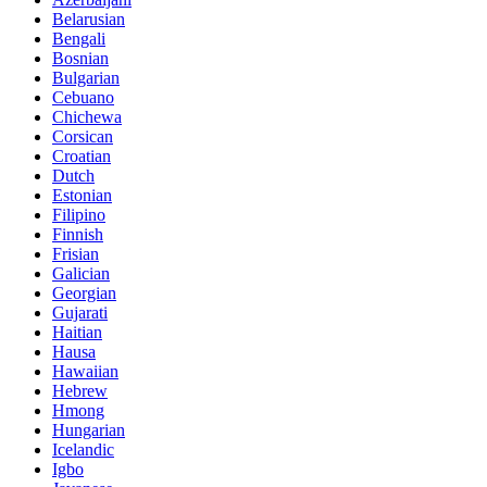
Belarusian
Bengali
Bosnian
Bulgarian
Cebuano
Chichewa
Corsican
Croatian
Dutch
Estonian
Filipino
Finnish
Frisian
Galician
Georgian
Gujarati
Haitian
Hausa
Hawaiian
Hebrew
Hmong
Hungarian
Icelandic
Igbo