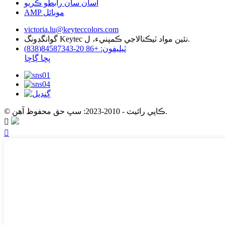
اسان سان رابطو ڪريو
AMP موبائل
victoria.lu@keyteccolors.com
گوانگڊونگ Keytec نئين مواد ٽيڪنالاجي ڪمپنيء، ل.
ٽيليفون: +86 20-84587343(838)
پڇا ڳاڇا
© ڪاپي رائيٽ - 2010-2023: سڀ حق محفوظ آهن.

