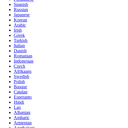
Spanish
Russian
Japanese
Korean
Arabic
Irish
Greek
Turkish
Italian
Danish
Romanian
Indonesian
Czech
Afrikaans
Swedish
Polish
Basque
Catalan
Esperanto
Hindi
Lao
Albanian
Amharic
Armenian
Azerbaijani