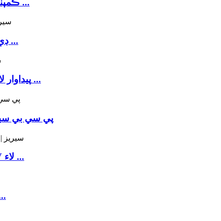
ايڇ سيريز | Epoxy ڪمپني لاء سولوينٽ-مفت رنگين ...
ڊي سيريز | محلول جي بنياد تي بائندڙ-مفت رنگين ...
UV سيريز | سولوينٽ جي بنياد تي رنگين UV پيداوار لاء ...
پي سي بي سير
ITUV سيريز | سولوينٽ جي بنياد تي رنگين UV لاء ...
ٽي وي سيريز | يونيورسل رنگين ٽنگنگ مي