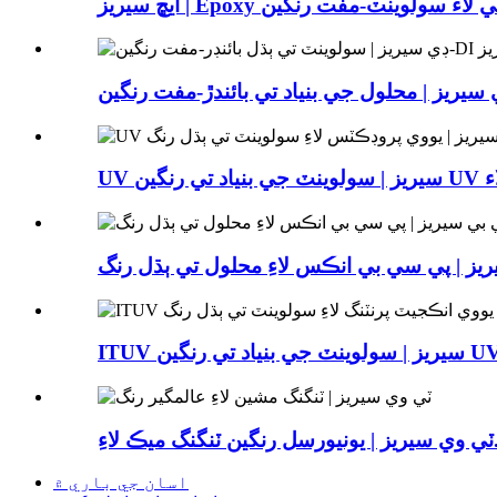
يز | پي سي بي انڪس لاءِ محلول تي ٻڌل رنگ
ڪ لاءِ...
اسان جي باري ۾