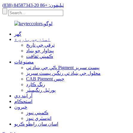
ٽيليفون: +86 20-84587343 (838)
گهر
اسان جي باري ۾
ترقي جي تاريخ
پيداوار جو بنياد
ڪمپني ثقافت
مصنوعات
پاڻي جي بنياد تي Pigment پيسٽ سيريز
محلول جي بنياد تي رنگين پيسٽ سيريز
CAB Pigment چپس
رنگ ڪارڊ
پورٽبل رنگيميٽر
آر اينڊ ڊي
استحڪام
خبرون
ڪمپني نيوز
انڊسٽري نيوز
اسان سان رابطو ڪريو